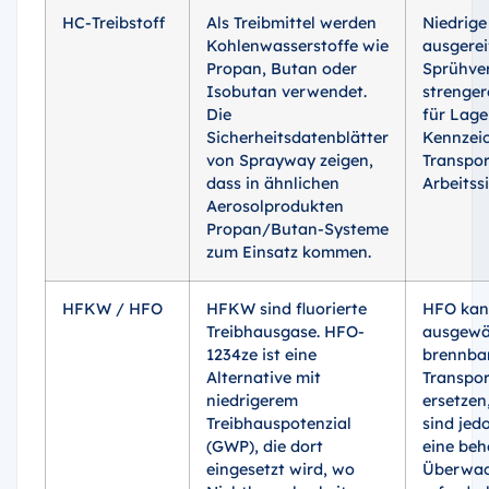
HC-Treibstoff
Als Treibmittel werden
Niedrige
Kohlenwasserstoffe wie
ausgerei
Propan, Butan oder
Sprühver
Isobutan verwendet.
strenger
Die
für Lage
Sicherheitsdatenblätter
Kennzei
von Sprayway zeigen,
Transpor
dass in ähnlichen
Arbeitssi
Aerosolprodukten
Propan/Butan-Systeme
zum Einsatz kommen.
HFKW / HFO
HFKW sind fluorierte
HFO kan
Treibhausgase. HFO-
ausgewä
1234ze ist eine
brennba
Alternative mit
Transpo
niedrigerem
ersetzen
Treibhauspotenzial
sind jed
(GWP), die dort
eine beh
eingesetzt wird, wo
Überwac