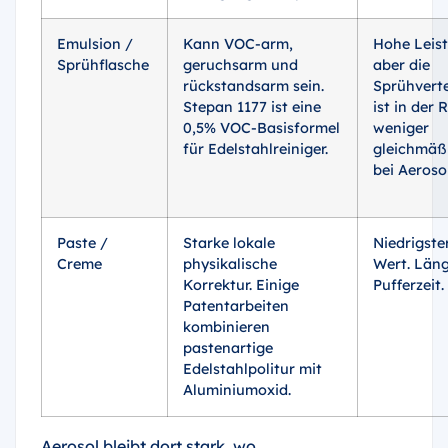
Emulsion /
Kann VOC-arm,
Hohe Leis
Sprühflasche
geruchsarm und
aber die
rückstandsarm sein.
Sprühvert
Stepan 1177 ist eine
ist in der 
0,5% VOC-Basisformel
weniger
für Edelstahlreiniger.
gleichmäßi
bei Aeroso
Paste /
Starke lokale
Niedrigste
Creme
physikalische
Wert. Län
Korrektur. Einige
Pufferzeit.
Patentarbeiten
kombinieren
pastenartige
Edelstahlpolitur mit
Aluminiumoxid.
Aerosol bleibt dort stark, wo