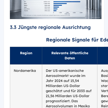
3.3 Jüngste regionale Ausrichtung
Regionale Signale für Ed
Region
Relevante öffentliche
Daten
Nordamerika
Der US-amerikanische
Aus
Aerosolmarkt wurde im
Basi
Jahr 2024 auf 15,54
Wac
Milliarden US-Dollar
sta
geschätzt und für 2033 auf
Ver
21,56 Milliarden US-Dollar
Ber
prognostiziert. Das
gew
Aerosolvolumen in Mexiko
Rei