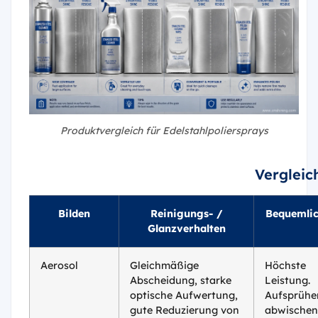
Produktvergleich für Edelstahlpoliersprays
Vergleic
Bilden
Reinigungs- /
Bequemlic
Glanzverhalten
Aerosol
Gleichmäßige
Höchste
Abscheidung, starke
Leistung.
optische Aufwertung,
Aufsprühe
gute Reduzierung von
abwischen