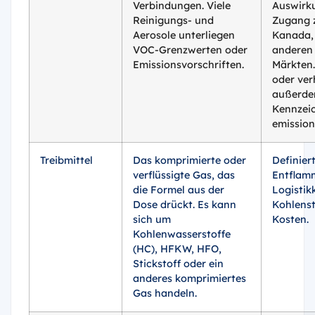
Verbindungen. Viele
Auswirk
Reinigungs- und
Zugang z
Aerosole unterliegen
Kanada,
VOC-Grenzwerten oder
anderen 
Emissionsvorschriften.
Märkten.
oder ver
außerde
Kennzei
emission
Treibmittel
Das komprimierte oder
Definier
verflüssigte Gas, das
Entflamm
die Formel aus der
Logistik
Dose drückt. Es kann
Kohlenst
sich um
Kosten.
Kohlenwasserstoffe
(HC), HFKW, HFO,
Stickstoff oder ein
anderes komprimiertes
Gas handeln.