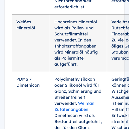
Nichtbrennbarkeit
erforderl
erforderlich ist.
Weißes
Hochreines Mineralöl
Verleiht
Mineralöl
wird als Polier- und
Rutschfe
Schutzfilmmittel
Fingerab
verwendet. In den
Zu viel 
Inhaltsstoffangaben
öliges G
wird Mineralöl häufig
Stauban
als Poliermittel
verursac
aufgeführt.
PDMS /
Polydimethylsiloxan
Geringfü
Dimethicon
oder Silikonöl wird für
können 
Glanz, Schmierung und
Wischge
Streifenfreiheit
Aussehen
verwendet.
Weiman
ist ein n
Zutatenangaben
Hilfsmitt
Dimethicon wird als
Entwick
Bestandteil aufgeführt,
streifenf
der für den Glanz
Wischpr