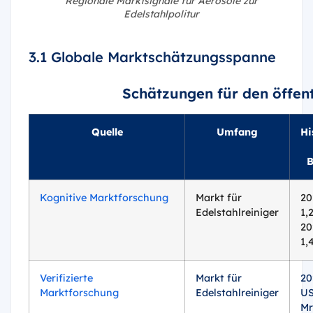
Regionale Marktsignale für Aerosole zur
Edelstahlpolitur
3.1 Globale Marktschätzungsspanne
Schätzungen für den öffent
Quelle
Umfang
Hi
B
Kognitive Marktforschung
Markt für
20
Edelstahlreiniger
1,
20
1,
Verifizierte
Markt für
20
Marktforschung
Edelstahlreiniger
US
Mr