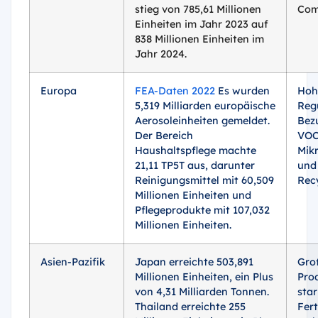
stieg von 785,61 Millionen
Com
Einheiten im Jahr 2023 auf
838 Millionen Einheiten im
Jahr 2024.
Europa
FEA-Daten 2022
Es wurden
Hoh
5,319 Milliarden europäische
Reg
Aerosoleinheiten gemeldet.
Bez
Der Bereich
VOC
Haushaltspflege machte
Mikr
21,11 TP5T aus, darunter
und
Reinigungsmittel mit 60,509
Rec
Millionen Einheiten und
Pflegeprodukte mit 107,032
Millionen Einheiten.
Asien-Pazifik
Japan erreichte 503,891
Gro
Millionen Einheiten, ein Plus
Pro
von 4,31 Milliarden Tonnen.
sta
Thailand erreichte 255
Fer