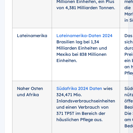
Millionen Einheiten, ein Plus
mehr
von 4,381 Milliarden Tonnen.
die
Mar
in S
Lateinamerika
Lateinamerika-Daten 2024
Das
Brasilien lag bei 1,34
sich
Milliarden Einheiten und
durc
Mexiko bei 838 Millionen
Prei
Einheiten.
ein 
an 
Pfl
Naher Osten
Südafrika 2024 Daten
wies
Süda
und Afrika
324,471 Mio.
nütz
Inlandsverbrauchseinheiten
öffe
und einen Verbrauch von
Beo
371 TP5T im Bereich der
Die
häuslichen Pflege aus.
am 
Bed