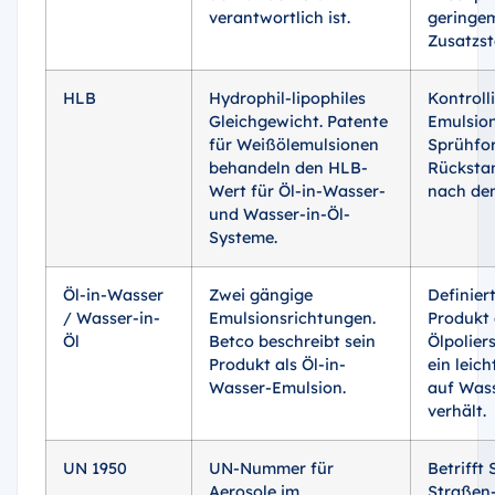
verantwortlich ist.
geringe
Zusatzst
HLB
Hydrophil-lipophiles
Kontrolli
Gleichgewicht. Patente
Emulsion
für Weißölemulsionen
Sprühfo
behandeln den HLB-
Rücksta
Wert für Öl-in-Wasser-
nach de
und Wasser-in-Öl-
Systeme.
Öl-in-Wasser
Zwei gängige
Definiert
/ Wasser-in-
Emulsionsrichtungen.
Produkt 
Öl
Betco beschreibt sein
Ölpolier
Produkt als Öl-in-
ein leich
Wasser-Emulsion.
auf Was
verhält.
UN 1950
UN-Nummer für
Betrifft 
Aerosole im
Straßen-