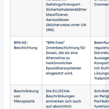
Gefahrguttransport.
Commerc
Sicherheitsdatenblätter
klassifizieren
Aerosoldosen
üblicherweise unter UN
1950.
BPA-NI-
“BPA-freie”
Beeinflu
Beschichtung
Innenbeschichtung für
regulato
Dosen, die als eine
Darstell
Alternative zu
Aussage
herkömmlichen
Kompatib
Epoxidharzsystemen
mit Duft
eingesetzt wird.
Lösungs
Treibmitt
Beschränkung
Die EU/ECHA-
Schränk
von
Beschränkungen
an Perlg
Mikroplastik
erstrecken sich auch
Partikel
auf absichtlich
funktion