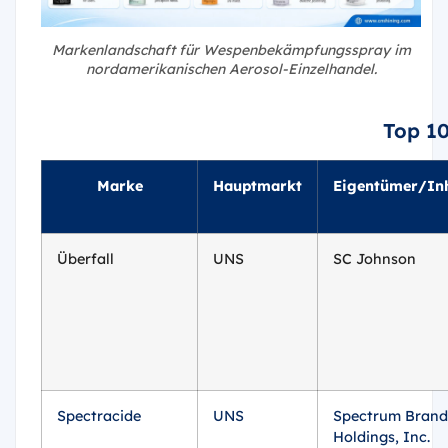
Markenlandschaft für Wespenbekämpfungsspray im
nordamerikanischen Aerosol-Einzelhandel.
Top 1
Marke
Hauptmarkt
Eigentümer/In
Überfall
UNS
SC Johnson
Spectracide
UNS
Spectrum Brand
Holdings, Inc.