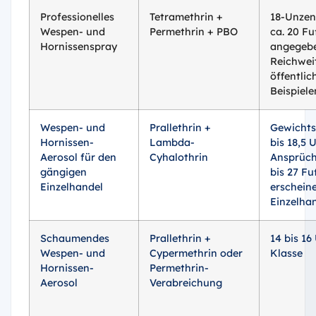
Professionelles
Tetramethrin +
18-Unzen
Wespen- und
Permethrin + PBO
ca. 20 F
Hornissenspray
angegeb
Reichwei
öffentlic
Beispiele
Wespen- und
Prallethrin +
Gewichts
Hornissen-
Lambda-
bis 18,5 
Aerosol für den
Cyhalothrin
Ansprüch
gängigen
bis 27 Fu
Einzelhandel
erschein
Einzelhan
Schaumendes
Prallethrin +
14 bis 16
Wespen- und
Cypermethrin oder
Klasse
Hornissen-
Permethrin-
Aerosol
Verabreichung