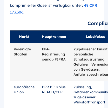
komprimierter Gase ist verfügbar unter:
49 CFR
173.306
.
Complia
Markt
Hauptrahmen
Labelfokus
Vereinigte
EPA-
Zugelassener Einsat
Staaten
Registrierung
persönliche
gemäß FIFRA
Schutzausrüstung,
Gefahren, Vermeidu
von Gewässern,
Anfahrtsbeschreibu
europäische
BPR PT18 plus
Zulassung,
Union
REACH/CLP
Gefahrenkommunika
zugelassener
Wirkstofftransport