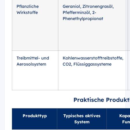
Pflanzliche
Geraniol, Zitronengrasöl,
Wirkstoffe
Pfefferminzöl, 2-
Phenethylpropionat
Treibmittel- und
Kohlenwasserstofftreibstoffe,
Aerosolsystem
CO2, Flüssiggassysteme
Praktische Produkt
Produkttyp
Typisches aktives
Kapa
System
Fun