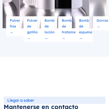
Pulverización
Pulverizador
Bomba
Bomba
Bomba
Gorras
fina
de
de
de
de
→
→
gatillo
loción
tratamiento
espuma
→
→
→
→
Llegar a saber
Mantenerse en contacto