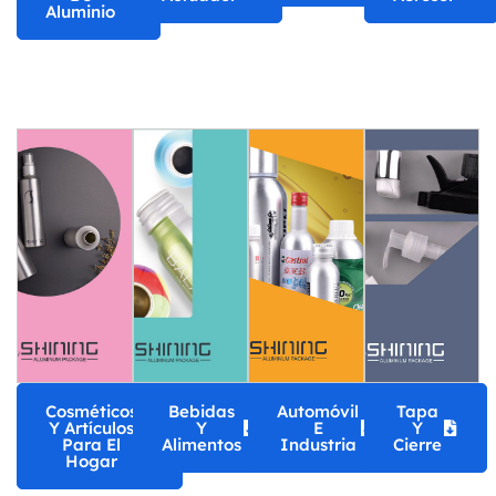
Aluminio
Cosméticos
Bebidas
Automóvil
Tapa
Y Artículos
Y
E
Y
Para El
Alimentos
Industria
Cierre
Hogar