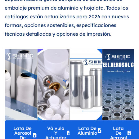
embalaje premium de aluminio y hojalata. Todos los
catálogos están actualizados para 2026 con nuevas
formas, opciones sostenibles, especificaciones
técnicas detalladas y opciones de impresión.
Lata De
Válvula
Lata De
Lata
Aerosol
Y
Aluminio
De
De
Actuador
Aerosol