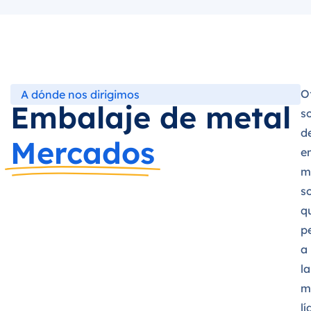
O
A dónde nos dirigimos
Embalaje de metal
s
d
Mercados
e
m
s
q
p
a
la
m
lí