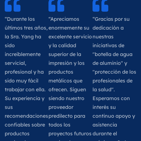
“Durante los
“Apreciamos
“Gracias por su
últimos tres años,
enormemente su
dedicación a
la Sra. Yang ha
excelente servicio
nuestras
sido
y la calidad
iniciativas de
increíblemente
superior de la
"botella de agua
servicial,
impresión y los
de aluminio" y
profesional y ha
productos
"protección de los
sido muy fácil
metálicos que
profesionales de
trabajar con ella.
ofrecen. Siguen
la salud".
Su experiencia y
siendo nuestro
Esperamos con
sus
proveedor
interés su
recomendaciones
predilecto para
continuo apoyo y
confiables sobre
todos los
asistencia
productos
proyectos futuros
durante el