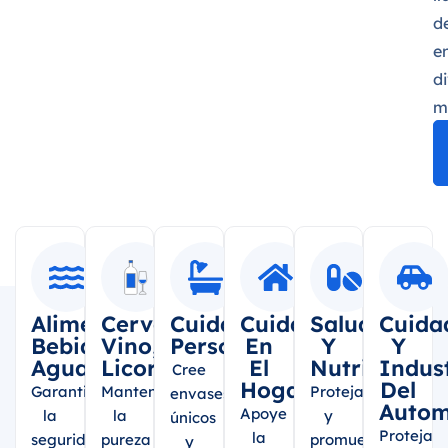
d
e
d
m
Alimentos,
Cerveza,
Cuidado
Cuidado
Salud
Cuida
Bebidas,
Vino,
Personal
En
Y
Y
Agua
Licor
El
Nutrición
Indus
Cree
Hogar
Del
Garantice
Mantenga
Proteja
envases
Autom
Apoye
la
la
y
únicos
Proteja
la
seguridad
pureza
promueva
y