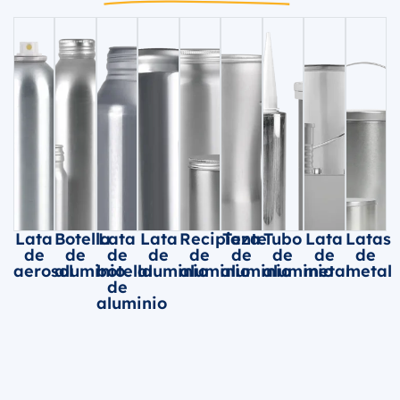
Lata
Botella
Lata
Lata
Recipiente
Taza
Tubo
Lata
Latas
de
de
de
de
de
de
de
de
de
aerosol
aluminio
botella
aluminio
aluminio
aluminio
aluminio
metal
metal
de
aluminio