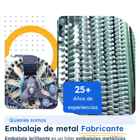
25
+
Años de
experiencias
Quienes somos
Embalaje de metal
Fabricante
Embalaje brillante
es un líder
embalajes metálicos