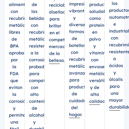
los
impresión
alimentaria
de
productos
reciclables
producto
vibrante
con
las
saludables
diseñados
automotr
y
recubrimientos
bebidas
como
para
e
diversas
metálicos
con
proteínas
brillar
industria
formas
libres
recubrimientos
en
en el
con
de
de
metálicos
polvo
competitivo
recubrim
botellas
BPA
resistentes
y
mercado
resistent
con
aprobados
a la
vitaminas
de la
a
recubrimientos
por
corrosión,
con
belleza.
ácidos
metálicos
la
probados
envases
y
avanzados
FDA
para
metálicos
álcalis
para
que
compatibilidad
versátiles
para
productos
evitan
con
y de
una
de
la
alto
alta
mayor
cuidado
corrosión
contenido
calidad.
durabilid
del
y
de
hogar.
permiten
alcohol
una
y
fácil
durabilidad.