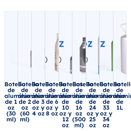
Botella
Botella
Botella
Botella
Botellas
Botella
Botella
Botella
Botel
de
de
de
de
de
de
de
de
de
aluminio
aluminio
aluminio
aluminio
aluminio
aluminio
aluminio
aluminio
alumi
de 1
de 2
de 3
de 6
de
de
de
de
de
oz
oz
oz y
oz y
10
16
24
33
1L
(30
(60
4 oz
8 oz
oz y
oz
oz y
oz y
ml)
ml)
12
(500
25
34
oz
ml)
oz
oz