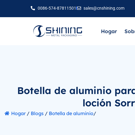
0086-574-87811501
sales@cnshining.com
Hogar
Sob
Botella de aluminio para
loción So
Hogar
/
Blogs
/
Botella de aluminio
/