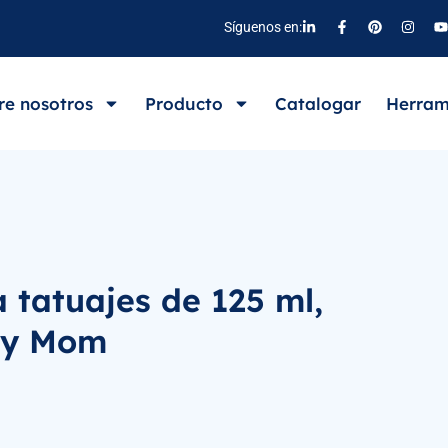
Síguenos en:
re nosotros
Producto
Catalogar
Herram
 tatuajes de 125 ml,
rry Mom