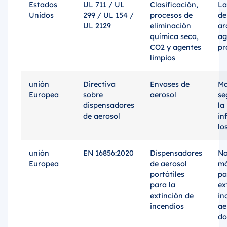
Estados
UL 711 / UL
Clasificación,
La
Unidos
299 / UL 154 /
procesos de
de
UL 2129
eliminación
ar
química seca,
ag
CO2 y agentes
pr
limpios
unión
Directiva
Envases de
Ma
Europea
sobre
aerosol
se
dispensadores
la
de aerosol
in
lo
unión
EN 16856:2020
Dispensadores
No
Europea
de aerosol
má
portátiles
pa
para la
ex
extinción de
in
incendios
ae
do