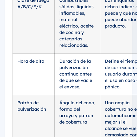
Clase de fuego
Combustibles
Las etiquetas
A/B/C/F/K
sólidos, líquidos
deben indicar 
inflamables,
puede y qué n
material
puede abordar 
eléctrico, aceite
producto.
de cocina y
categorías
relacionadas.
Hora de alta
Duración de la
Define el tiem
pulverización
de corrección 
continua antes
usuario duran
de que se vacíe
el uso en caso
el envase.
pánico.
Patrón de
Ángulo del cono,
Una amplia
pulverización
forma del
cobertura no e
arroyo y patrón
automáticame
de cobertura
mejor si el
alcance se vue
demasiado cor