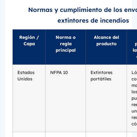
Normas y cumplimiento de los env
extintores de incendios
Región /
Norma o
Alcance del
Capa
regla
producto
p
principal
l
Estados
NFPA 10
Extintores
Ló
Unidos
portátiles
co
ma
lo
pu
re
un
re
có