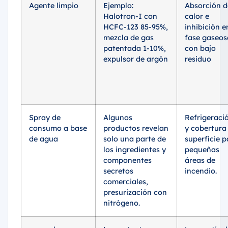
Agente limpio
Ejemplo:
Absorción d
Halotron-I con
calor e
HCFC-123 85-95%,
inhibición e
mezcla de gas
fase gaseos
patentada 1-10%,
con bajo
expulsor de argón
residuo
Spray de
Algunos
Refrigeraci
consumo a base
productos revelan
y cobertura
de agua
solo una parte de
superficie p
los ingredientes y
pequeñas
componentes
áreas de
secretos
incendio.
comerciales,
presurización con
nitrógeno.