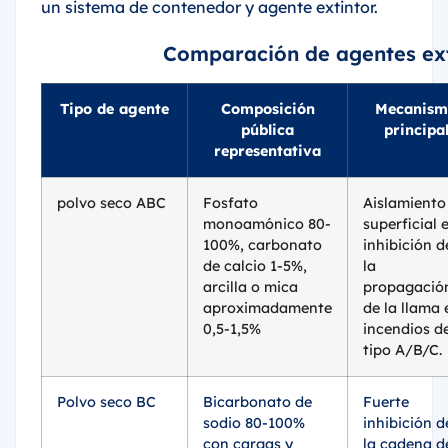
un sistema de contenedor y agente extintor.
Comparación de agentes ext
Tipo de agente
Composición
Mecanism
pública
principa
representativa
polvo seco ABC
Fosfato
Aislamiento
monoamónico 80-
superficial 
100%, carbonato
inhibición d
de calcio 1-5%,
la
arcilla o mica
propagació
aproximadamente
de la llama 
0,5-1,5%
incendios d
tipo A/B/C.
Polvo seco BC
Bicarbonato de
Fuerte
sodio 80-100%
inhibición d
con cargas y
la cadena d