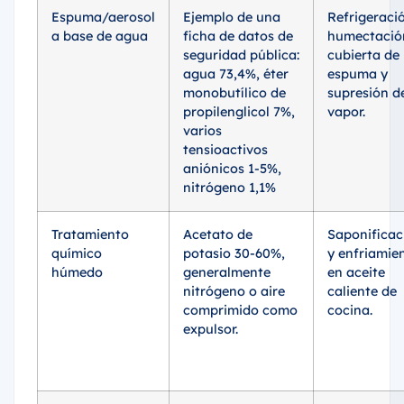
Espuma/aerosol
Ejemplo de una
Refrigeraci
a base de agua
ficha de datos de
humectació
seguridad pública:
cubierta de
agua 73,4%, éter
espuma y
monobutílico de
supresión d
propilenglicol 7%,
vapor.
varios
tensioactivos
aniónicos 1-5%,
nitrógeno 1,1%
Tratamiento
Acetato de
Saponificac
químico
potasio 30-60%,
y enfriamie
húmedo
generalmente
en aceite
nitrógeno o aire
caliente de
comprimido como
cocina.
expulsor.