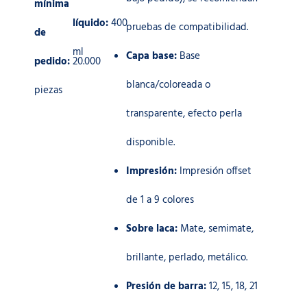
mínima
líquido:
400
pruebas de compatibilidad.
de
ml
Capa base:
Base
pedido:
20.000
blanca/coloreada o
piezas
transparente, efecto perla
disponible.
Impresión:
Impresión offset
de 1 a 9 colores
Sobre laca:
Mate, semimate,
brillante, perlado, metálico.
Presión de barra:
12, 15, 18, 21