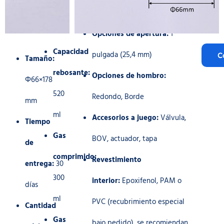
Opciones de apertura:
1
Capacidad
pulgada (25,4 mm)
C
Tamaño:
rebosante:
Opciones de hombro:
Φ66×178
520
Redondo, Borde
mm
ml
Accesorios a juego:
Válvula,
Tiempo
Gas
BOV, actuador, tapa
de
comprimido:
Revestimiento
entrega:
30
300
interior:
Epoxifenol, PAM o
días
ml
PVC (recubrimiento especial
Cantidad
Gas
bajo pedido), se recomiendan