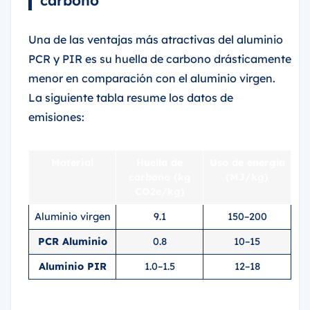
Una de las ventajas más atractivas del aluminio
PCR y PIR es su huella de carbono drásticamente
menor en comparación con el aluminio virgen.
La siguiente tabla resume los datos de
emisiones:
Material
Huella de
Uso de energía
carbono (kg
(MJ/kg)
CO2e/kg)
Aluminio virgen
9.1
150–200
PCR Aluminio
0.8
10–15
Aluminio PIR
1.0–1.5
12–18