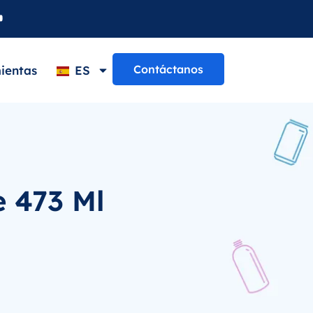
Contáctanos
ientas
ES
 473 Ml