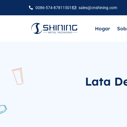
0086-574-87811501
sales@cnshining.com
Hogar
Sob
Lata D