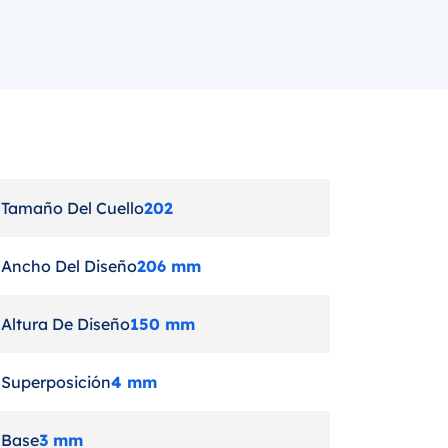
Tamaño Del Cuello
202
Ancho Del Diseño
206 mm
Altura De Diseño
150 mm
Superposición
4 mm
Base
3 mm