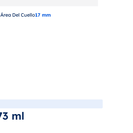
Área Del Cuello
17 mm
73 ml