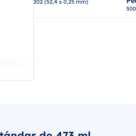
Pe
202 (52,4 ± 0,25 mm)
500
tándar de 473 ml