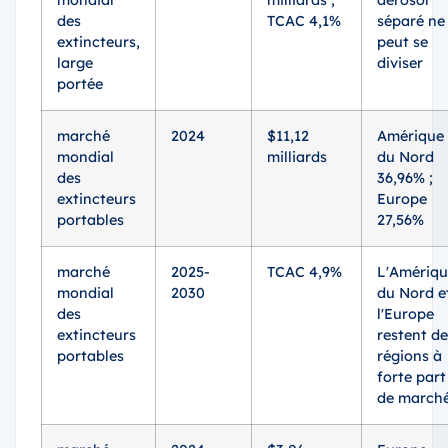
des
TCAC 4,1%
séparé ne
extincteurs,
peut se
large
diviser
portée
marché
2024
$11,12
Amérique
mondial
milliards
du Nord
des
36,96% ;
extincteurs
Europe
portables
27,56%
marché
2025-
TCAC 4,9%
L'Amériq
mondial
2030
du Nord e
des
l'Europe
extincteurs
restent de
portables
régions à
forte part
de march