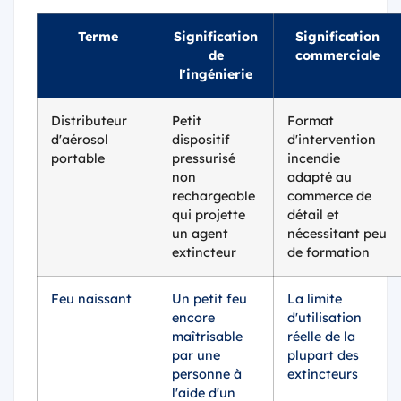
Terme
Signification
Signification
de
commerciale
l'ingénierie
Distributeur
Petit
Format
d'aérosol
dispositif
d'intervention
portable
pressurisé
incendie
non
adapté au
rechargeable
commerce de
qui projette
détail et
un agent
nécessitant peu
extincteur
de formation
Feu naissant
Un petit feu
La limite
encore
d'utilisation
maîtrisable
réelle de la
par une
plupart des
personne à
extincteurs
l'aide d'un