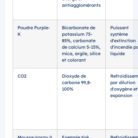
antiagglomérants
Poudre Purple-
Bicarbonate de
Puissant
K
potassium 75-
système
85%, carbonate
d'extinction
de calcium 5-15%,
d'incendie p
mica, argile, silice
liquide
et colorant
CO2
Dioxyde de
Refroidisse
carbone 99,8-
par dilution
100%
d'oxygène et
expansion
Mousse/spray à
Exemple tiré
Refroidissem