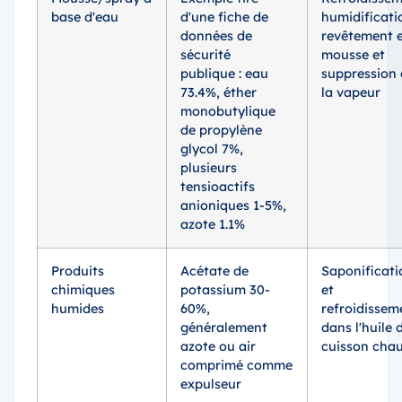
base d'eau
d'une fiche de
humidificati
données de
revêtement 
sécurité
mousse et
publique : eau
suppression 
73.4%, éther
la vapeur
monobutylique
de propylène
glycol 7%,
plusieurs
tensioactifs
anioniques 1-5%,
azote 1.1%
Produits
Acétate de
Saponificati
chimiques
potassium 30-
et
humides
60%,
refroidissem
généralement
dans l'huile 
azote ou air
cuisson cha
comprimé comme
expulseur