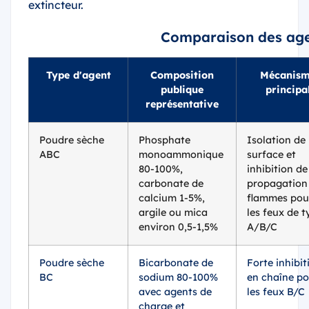
extincteur.
Comparaison des age
Type d'agent
Composition
Mécanis
publique
principa
représentative
Poudre sèche
Phosphate
Isolation de
ABC
monoammonique
surface et
80-100%,
inhibition de
carbonate de
propagation
calcium 1-5%,
flammes pou
argile ou mica
les feux de t
environ 0,5-1,5%
A/B/C
Poudre sèche
Bicarbonate de
Forte inhibit
BC
sodium 80-100%
en chaîne po
avec agents de
les feux B/C
charge et