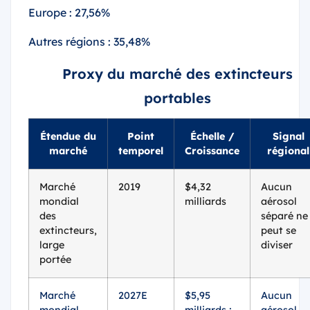
Europe : 27,56%
Autres régions : 35,48%
Proxy du marché des extincteurs
portables
Étendue du
Point
Échelle /
Signal
marché
temporel
Croissance
régional
Marché
2019
$4,32
Aucun
mondial
milliards
aérosol
des
séparé ne
extincteurs,
peut se
large
diviser
portée
Marché
2027E
$5,95
Aucun
mondial
milliards ;
aérosol