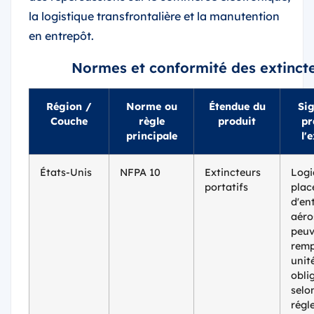
la logistique transfrontalière et la manutention
en entrepôt.
Normes et conformité des extinct
Région /
Norme ou
Étendue du
Sig
Couche
règle
produit
pr
principale
l'
États-Unis
NFPA 10
Extincteurs
Logi
portatifs
plac
d'ent
aéro
peuv
remp
unit
obli
selo
régl