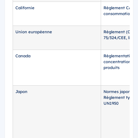
Californie
Règlement CARB s
consommation
Union européenne
Règlement (CE) n
75/324/CEE, liens
Canada
Règlementation su
concentration de
produits
Japon
Normes japonaise
Règlement type d
UN1950