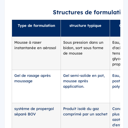
Structures de formulation
Type de formulation
structure typique
Comp
Mousse à raser
Sous pression dans un
Eau, sav
instantanée en aérosol
bidon, sort sous forme
d'acide 
de mousse
tensioact
glycérine
propulse
Gel de rasage après
Gel semi-solide en pot,
Eau, ten
moussage
mousse après
post-mou
application.
polymèr
système de propergol
Produit isolé du gaz
Concent
séparé BOV
comprimé par un sachet
plus air
azote o
d'entraî