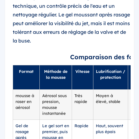
technique, un contrôle précis de l'eau et un
nettoyage régulier. Le gel moussant après rasage
peut améliorer la visibilité du jet, mais il est moins
tolérant aux erreurs de réglage de la valve et de
la buse.
Comparaison des form
Format
Méthode de
Vitesse
Lubrification /
Visi
la mousse
protection
mousse à
Aérosol sous
Très
Moyen à
Moy
raser en
pression,
rapide
élevé, stable
aérosol
mousse
instantanée
Gel de
Le gel sort en
Rapide
Haut, souvent
Hau
rasage
premier, puis
plus épais
après
mousse en