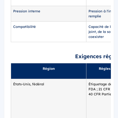
Pression interne
Pression à l'intér
remplie
Compatibilité
Capacité de la fo
joint, de la soup
coexister
Exigences régle
Région
Règles ou 
États-Unis, fédéral
Étiquetage des c
FDA ; 21 CFR Part
40 CFR Partie 59 