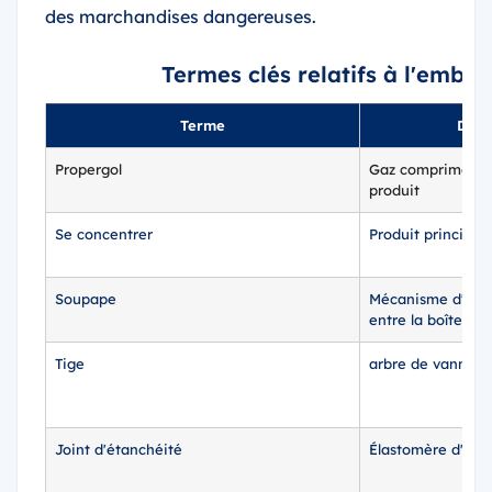
des marchandises dangereuses.
Termes clés relatifs à l'emba
Terme
Défin
Propergol
Gaz comprimé ou l
produit
Se concentrer
Produit principal
Soupape
Mécanisme d'ouve
entre la boîte et l
Tige
arbre de vanne m
Joint d'étanchéité
Élastomère d'éta