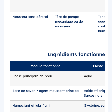
Mousseur sans aérosol
Tête de pompe
Tensioac
mécanique ou de
aqueuse
mousseur
contrôle 
humecta
Ingrédients fonctionnels 
Module fonctionnel
Classe INC
Phase principale de l'eau
Aqua
Base de savon / agent moussant principal
Acide stéarique 
Sarcosinate ; Lau
Humectant et lubrifiant
Glycérine, sorbito