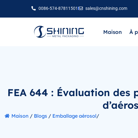
0086-574-87811501
sales@cnshining.com
Maison
À p
FEA 644 : Évaluation des p
d’aéros
Maison
/
Blogs
/
Emballage aérosol
/