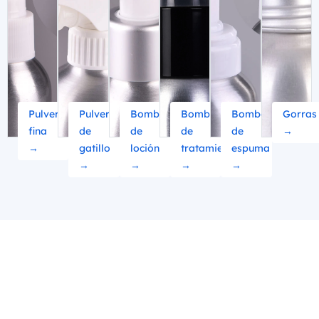
Pulverización
Pulverizador
Bomba
Bomba
Bomba
Gorras
fina
de
de
de
de
→
→
gatillo
loción
tratamiento
espuma
→
→
→
→