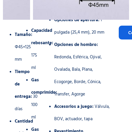
Opciones de apertura:
1
Capacidad
pulgada (25,4 mm), 20 mm
C
Tamaño:
rebosante:
Opciones de hombro:
Φ45×125
175
Redonda, Esférica, Ojival,
mm
ml
Ovalada, Bala, Plana,
Tiempo
Gas
Ecogorge, Borde, Cónica,
de
comprimido:
Transfer, Agorge
entrega:
30
100
Accesorios a juego:
Válvula,
días
ml
BOV, actuador, tapa
Cantidad
Gas
Revestimiento