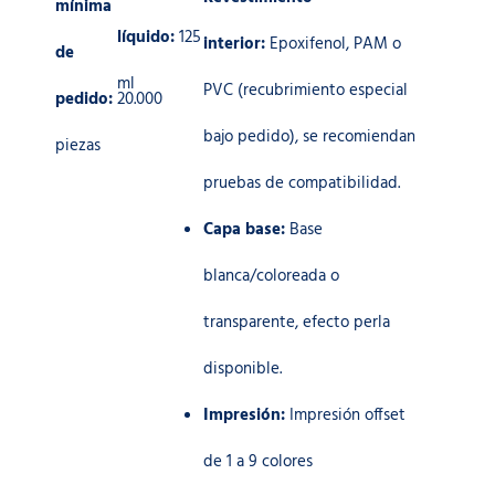
mínima
líquido:
125
interior:
Epoxifenol, PAM o
de
ml
PVC (recubrimiento especial
pedido:
20.000
bajo pedido), se recomiendan
piezas
pruebas de compatibilidad.
Capa base:
Base
blanca/coloreada o
transparente, efecto perla
disponible.
Impresión:
Impresión offset
de 1 a 9 colores