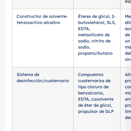
es
Constructor de solvente-
Éteres de glicol, 2-
Me
tensioactivo-alcalino
butoxietanol, SLS,
el
EDTA,
ac
metasilicato de
de
sodio, nitrito de
un
sodio,
ma
propano/butano
de
si
Sistema de
Compuestos
Añ
desinfección/cuaternario
cuaternarios de
pr
tipo cloruro de
co
benzalconio,
mi
EDTA, cosolvente
an
de éter de glicol,
pr
propulsor de GLP
lim
de