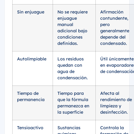
Sin enjuague
No se requiere
Afirmación
enjuague
contundente,
manual
pero
adicional bajo
generalmente
condiciones
depende del
definidas.
condensado.
Autolimpiable
Los residuos
Útil únicamente
quedan con
en evaporadore
agua de
de condensació
condensación.
Tiempo de
Tiempo para
Afecta al
permanencia
que la fórmula
rendimiento de
permanezca en
limpieza y
la superficie
desinfección.
Tensioactivo
Sustancias
Controla la
químicas
formación de