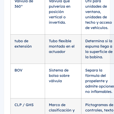
Válvula de
Válvula que
Útil para
360°
pulveriza en
unidades de
posición
ventana,
vertical o
unidades de
invertida.
techo y acceso
de vehículos.
tubo de
Tubo flexible
Determina si la
extensión
montado en el
espuma llega a
actuador
la superficie de
la bobina.
BOV
Sistema de
Separa la
bolsa sobre
fórmula del
válvula
propelente y
admite opcione
no inflamables.
CLP / GHS
Marco de
Pictogramas de
clasificación y
controles, texto