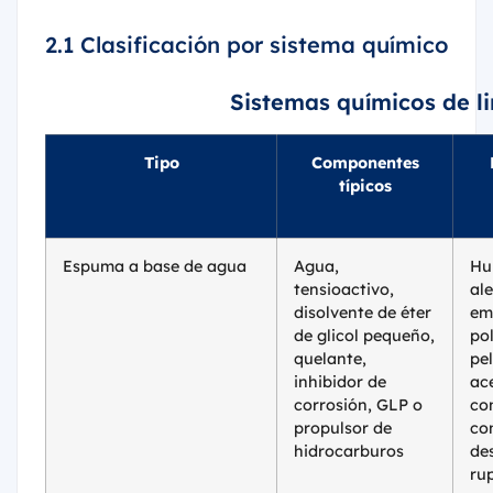
2.1 Clasificación por sistema químico
Sistemas químicos de l
Tipo
Componentes
típicos
Espuma a base de agua
Agua,
Hu
tensioactivo,
ale
disolvente de éter
em
de glicol pequeño,
pol
quelante,
pel
inhibidor de
ace
corrosión, GLP o
con
propulsor de
co
hidrocarburos
de
ru