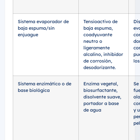
Sistema evaporador de
Tensioactivo de
Di
baja espuma/sin
baja espuma,
ev
enjuague
coadyuvante
co
neutro o
do
ligeramente
co
alcalino, inhibidor
pu
de corrosión,
los
desodorizante.
Sistema enzimático o de
Enzima vegetal,
Se 
base biológica
biosurfactante,
fu
disolvente suave,
ol
portador a base
co
de agua
y 
pe
pel