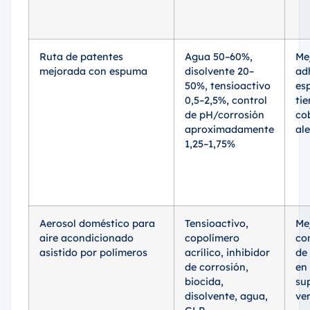
Ruta de patentes
Agua 50–60%,
Me
mejorada con espuma
disolvente 20–
ad
50%, tensioactivo
es
0,5–2,5%, control
ti
de pH/corrosión
co
aproximadamente
ale
1,25–1,75%
Aerosol doméstico para
Tensioactivo,
Me
aire acondicionado
copolímero
co
asistido por polímeros
acrílico, inhibidor
de
de corrosión,
en 
biocida,
sup
disolvente, agua,
ver