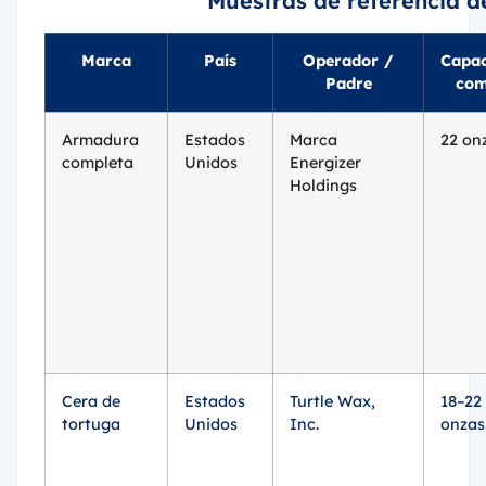
Muestras de referencia d
Marca
País
Operador /
Capa
Padre
co
Armadura
Estados
Marca
22 on
completa
Unidos
Energizer
Holdings
Cera de
Estados
Turtle Wax,
18–22
tortuga
Unidos
Inc.
onzas