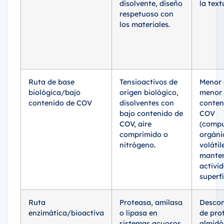
disolvente, diseño
la text
respetuoso con
los materiales.
Ruta de base
Tensioactivos de
Menor 
biológica/bajo
origen biológico,
menor
contenido de COV
disolventes con
conten
bajo contenido de
COV
COV, aire
(comp
comprimido o
orgáni
nitrógeno.
volátil
manten
activid
superfi
Ruta
Proteasa, amilasa
Desco
enzimática/bioactiva
o lipasa en
de pro
sistemas acuosos.
almidó