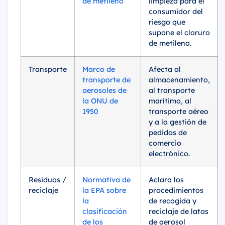
de metileno
limpieza para el
consumidor del
riesgo que
supone el cloruro
de metileno.
Transporte
Marco de
Afecta al
transporte de
almacenamiento,
aerosoles de
al transporte
la ONU de
marítimo, al
1950
transporte aéreo
y a la gestión de
pedidos de
comercio
electrónico.
Residuos /
Normativa de
Aclara los
reciclaje
la EPA sobre
procedimientos
la
de recogida y
clasificación
reciclaje de latas
de los
de aerosol