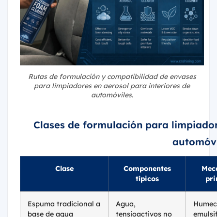
Rutas de formulación y compatibilidad de envases
para limpiadores en aerosol para interiores de
automóviles.
Clases de formulación para limpiador
automóvi
Clase
Componentes
Mec
típicos
pri
Espuma tradicional a
Agua,
Humect
base de agua
tensioactivos no
emulsi