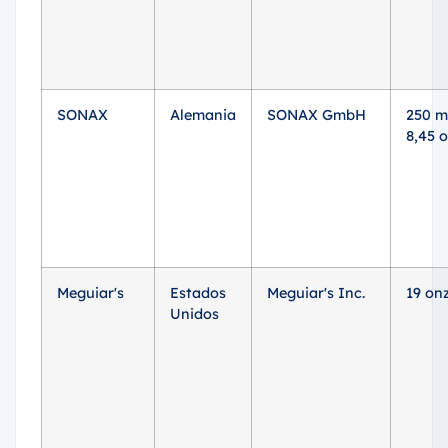
SONAX
Alemania
SONAX GmbH
250 m
8,45 o
Meguiar's
Estados
Meguiar's Inc.
19 on
Unidos