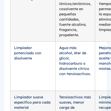
iónicos/aniónicos,
tiempo
cosolvente en
perman
pequeñas
la esp
cantidades,
elimin
fuente alcalina,
media
fragancia,
limpiez
propelente.
Limpiador
Agua más
Mejora
potenciado con
alcohol, éter de
penetr
disolvente
glicol,
aceite 
hidrocarburo o
manch
disolvente cítrico
mixtas
con tensioactivos.
Limpiador suave
Tensioactivos más
Limpie
específico para cada
suaves, menor
mínimo
material
carga de
recupe