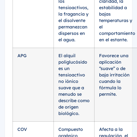
los
claridad, la
tensioactivos,
estabilidad a
la fragancia y
bajas
el disolvente
temperaturas y
permanezcan
el
dispersos en
comportamiento
el agua.
en el estante.
APG
El alquil
Favorece una
poliglucósido
aplicación
es un
“suave” o de
tensioactivo
baja irritación
no iónico
cuando la
suave que a
fórmula lo
menudo se
permite.
describe como
de origen
biológico.
COV
Compuesto
Afecta a la
orgánico
regulación, el